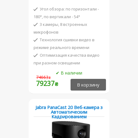
Угол обзора: по горизонтали -
180°, по вертикали - 54°
3 камеры, 8 встроенных
микрофонов
Технология сшивки видео в
режиме реального времени
Оптимизация качества видео
при разном освещении
Сертифицирована для работы с
74663
₴
Microsoft Teams
79237
₴
Jabra PanaCast 20 Веб-камера з
Автоматическим
Кадрированием