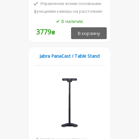
Управление всеми основными
функциями камеры на расстоянии
Работает от батареек, что
обеспечивает длительное время
3779
₴
работы
Jabra PanaCast I Table Stand