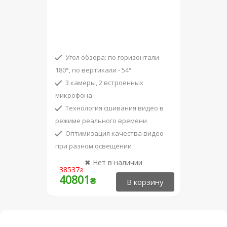
Угол обзора: по горизонтали -
180°, по вертикали - 54°
3 камеры, 2 встроенных
микрофона
Технология сшивания видео в
режиме реального времени
Оптимизация качества видео
при разном освещении
Сертифицировано для работы с
38537
₴
Microsoft Teams
40801
₴