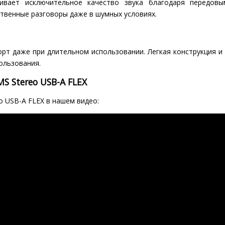
ивает исключительное качество звука благодаря передов
твенные разговоры даже в шумных условиях.
т даже при длительном использовании. Легкая конструкция и
ользования.
S Stereo USB-A FLEX
o USB-A FLEX в нашем видео: