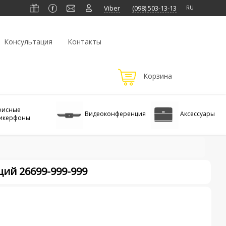
Viber
(098)‎ 503-13-13
Консультация
Контакты
фисные
Видеоконференция
Аксессуары
икерфоны
ций 26699-999-999