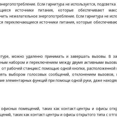
 энергопотребление. Если гарнитура не используется, подсветка
щиеся источники питания, которые обеспечивают макс
ючить нежелательное энергопотребление. Если гарнитура не исп
ся переключающиеся источники питания, которые обеспечива
итуре, можно удаленно принимать и завершать вызовы. В з
рным набором и переключением между двумя активными вызова
и от рабочей станции.С помощью одной кнопки, расположенной 
лять выбором голосовых сообщений, отклонением вызовов,
ие элементарных функций при помощи одной руки, даже находяс
офисных помещений, таких как контакт-центры и офисы отк
ний, таких как контакт-центры и офисы открытого типа с отг