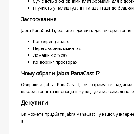
Сумісність з основними платформами для відеок
Гнучкість у налаштуванні та адаптації до будь-я
Застосування
Jabra PanaCast I ідеально підходить для використання в
Конференц-залах
Переговорних кімнатах
Домашніх офісах
Ко-воркінг просторах
Чому обрати Jabra PanaCast I?
Обираючи Jabra PanaCast I, ви отримуєте надійний 
використанні та інноваційні функції для максимальног
Де купити
Ви можете придбати Jabra PanaCast I у нашому інтерне
I!