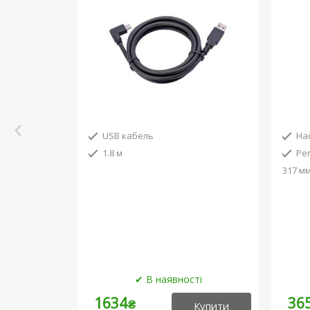
USB кабель
На
1.8 м
Ре
317 м
1634
36
₴