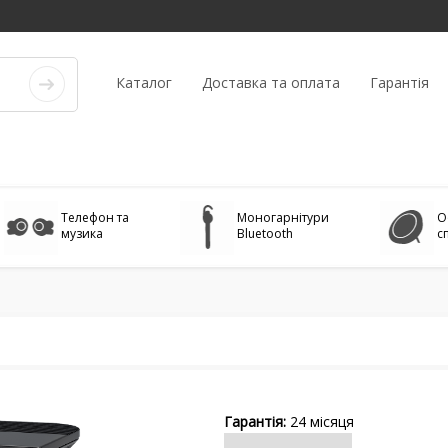
Каталог
Доставка та оплата
Гарантія
Телефон та
Моногарнітури
О
музика
Bluetooth
с
24