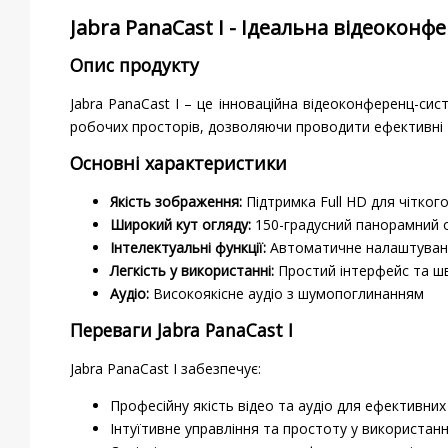
Jabra PanaCast I - Ідеальна відеокон
Опис продукту
Jabra PanaCast I – це інноваційна відеоконференц-сис
робочих просторів, дозволяючи проводити ефективні т
Основні характеристики
Якість зображення:
Підтримка Full HD для чітко
Широкий кут огляду:
150-градусний панорамний 
Інтелектуальні функції:
Автоматичне налаштуванн
Легкість у використанні:
Простий інтерфейс та шв
Аудіо:
Високоякісне аудіо з шумопоглинанням
Переваги Jabra PanaCast I
Jabra PanaCast I забезпечує:
Професійну якість відео та аудіо для ефективних
Інтуїтивне управління та простоту у використанн