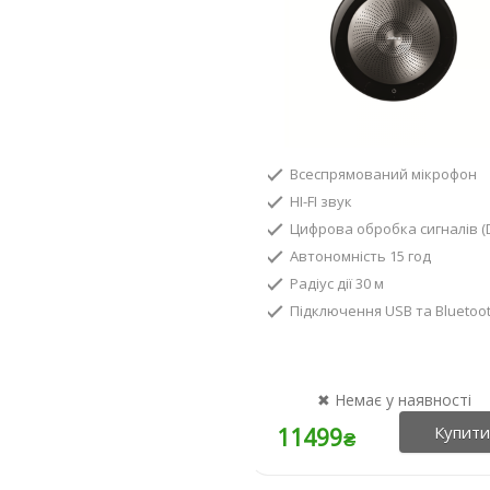
Всеспрямований мікрофон
HI-FI звук
Цифрова обробка сигналів (
Автономність 15 год
Радіус дії 30 м
Підключення USB та Bluetoot
11499
₴