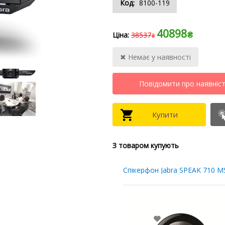
8100-119
40898
₴
38537
₴
Спікерфон Jabra SPEAK 710 M