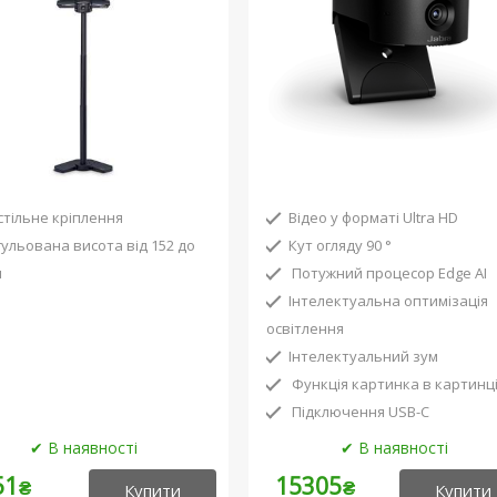
стільне кріплення
Відео у форматі Ultra HD
гульована висота від 152 до
Кут огляду 90 °
м
Потужний процесор Edge AI
Інтелектуальна оптимізація
освітлення
Інтелектуальний зум
Функція картинка в картинц
Підключення USB-C
51
15305
₴
₴