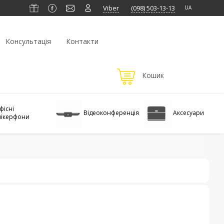
Viber
(098)‎ 503-13-13
Консультація
Контакти
фісні
Відеоконференція
Аксесуари
пікерфони