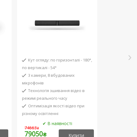
Кут огляду: по горизонталі - 180°,
по вертикалі - 54°
3 камери, 8 вбудованих
мікрофонів
Технологія зшивання відео в
режимі реального часу
і
Оптимізація якості відео при
різному освітленні
Сертифіковано для роботи з
74663
₴
Microsoft Teams
79050
₴