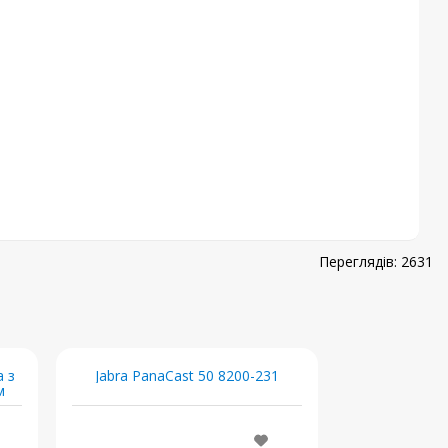
2631
а з
Jabra PanaCast 50 8200-231
м