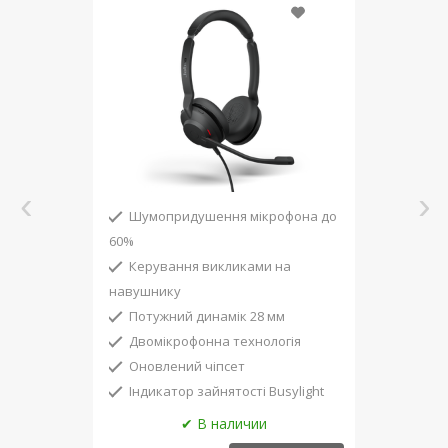
Шумопридушення мікрофона до
60%
Керування викликами на
навушнику
Потужний динамік 28 мм
Двомікрофонна технологія
Оновлений чіпсет
Індикатор зайнятості Busylight
Підключення USB-A, Plug-and-
play