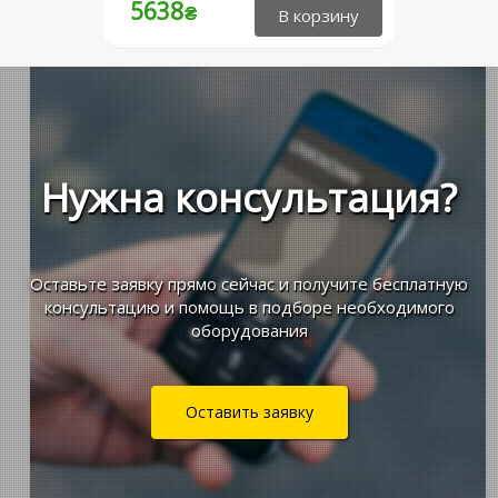
5638
₴
Сертифікація MS Teams,
відповідність Open Office вимогам
Нужна консультация?
Оставьте заявку прямо сейчас и получите бесплатную
консультацию и помощь в подборе необходимого
оборудования
Оставить заявку